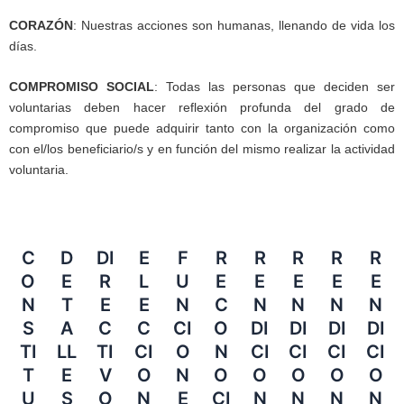
CORAZÓN
: Nuestras acciones son humanas, llenando de vida los
días.
COMPROMISO SOCIAL
: Todas las personas que deciden ser
voluntarias deben hacer reflexión profunda del grado de
compromiso que puede adquirir tanto con la organización como
con el/los beneficiario/s y en función del mismo realizar la actividad
voluntaria.
C
D
DI
E
F
R
R
R
R
R
O
E
R
L
U
E
E
E
E
E
N
T
E
E
N
C
N
N
N
N
S
A
C
C
CI
O
DI
DI
DI
DI
TI
LL
TI
CI
O
N
CI
CI
CI
CI
T
E
V
O
N
O
O
O
O
O
U
S
O
N
E
CI
N
N
N
N