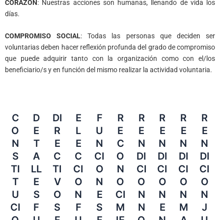
CORAZÓN
: Nuestras acciones son humanas, llenando de vida los
días.
COMPROMISO SOCIAL
: Todas las personas que deciden ser
voluntarias deben hacer reflexión profunda del grado de compromiso
que puede adquirir tanto con la organización como con el/los
beneficiario/s y en función del mismo realizar la actividad voluntaria.
C
D
DI
E
F
R
R
R
R
R
O
E
R
L
U
E
E
E
E
E
N
T
E
E
N
C
N
N
N
N
S
A
C
C
CI
O
DI
DI
DI
DI
TI
LL
TI
CI
O
N
CI
CI
CI
CI
T
E
V
O
N
O
O
O
O
O
U
S
O
N
E
CI
N
N
N
N
CI
F
S
F
S
M
N
E
M
J
O
U
F
U
F
IE
O
N
A
U